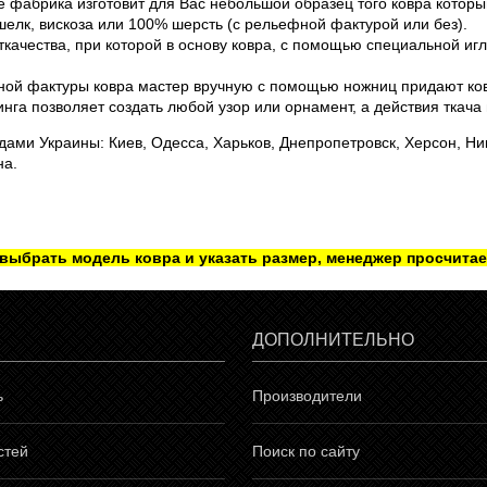
фабрика изготовит для Вас небольшой образец того ковра который
шелк, вискоза или 100% шерсть (с рельефной фактурой или без).
ткачества, при которой в основу ковра, с помощью специальной иг
ной фактуры ковра мастер вручную с помощью ножниц придают ко
инга позволяет создать любой узор или орнамент, а действия ткача
ами Украины: Киев, Одесса, Харьков, Днепропетровск, Херсон, Ни
на.
 выбрать модель ковра и указать размер, менеджер просчитае
ДОПОЛНИТЕЛЬНО
ь
Производители
стей
Поиск по сайту