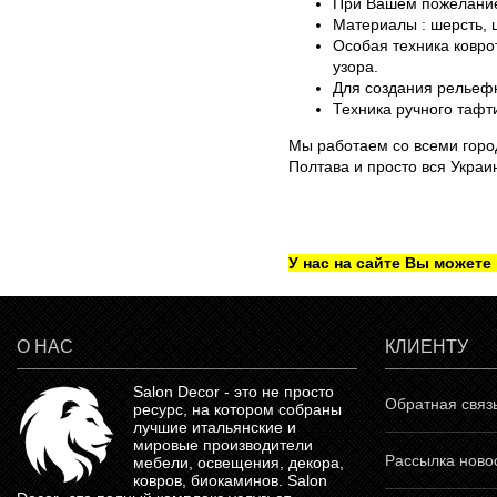
При Вашем пожелание 
Материалы : шерсть, 
Особая техника ковро
узора.
Для создания рельеф
Техника ручного тафт
Мы работаем со всеми город
Полтава и просто вся Украи
У нас на сайте Вы можете
О НАС
КЛИЕНТУ
Salon Decor - это не просто
Обратная связ
ресурс, на котором собраны
лучшие итальянские и
мировые производители
Рассылка ново
мебели, освещения, декора,
ковров, биокаминов.
Salon