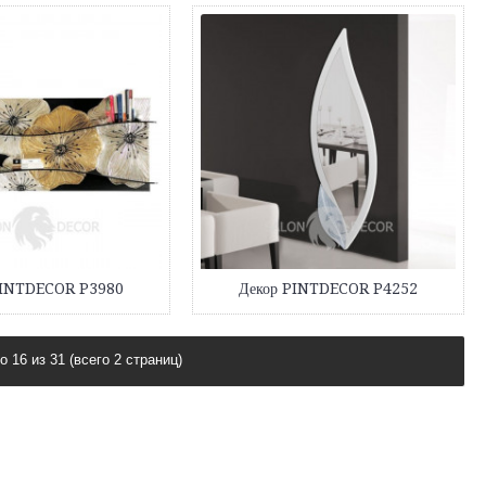
PINTDECOR P3980
Декор PINTDECOR P4252
о 16 из 31 (всего 2 страниц)