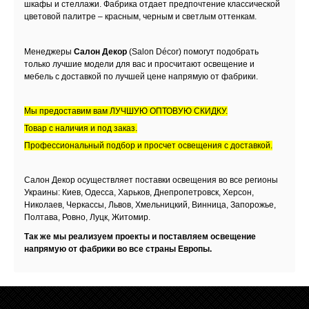
шкафы и стеллажи. Фабрика отдает предпочтение классической
цветовой палитре – красным, черным и светлым оттенкам.
Менеджеры
Салон Декор
(
Salon
D
é
cor
) помогут подобрать
только лучшие модели для вас и просчитают освещение и
мебель с доставкой по лучшей цене напрямую от фабрики.
Мы предоставим вам ЛУЧШУЮ ОПТОВУЮ СКИДКУ.
Товар с наличия и под заказ.
Профессиональный подбор и просчет освещения с доставкой.
Салон Декор осуществляет поставки освещения во все регионы
Украины
: Киев, Одесса, Харьков, Днепропетровск, Херсон,
Николаев, Черкассы, Львов, Хмельницкий, Винница, Запорожье,
Полтава, Ровно, Луцк, Житомир.
Так же мы реализуем проекты и поставляем освещение
напрямую от фабрики во все страны Европы.