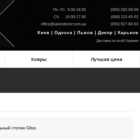
Пн.-Пт. 9.00-18.00
(093) 282-08-09
Сб. 10.00-17.00
(068) 115-45-02
office@salondecor.com.ua
(050) 927-60-03
Киев | Одесса | Львов | Днепр | Харьков
Доставка по всей Украине
Ковры
Лучшая цена
льный столик Gliss